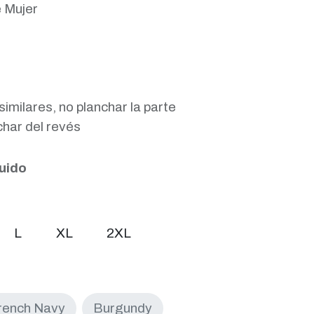
e Mujer
similares, no planchar la parte
char del revés
luido
L
XL
2XL
rench Navy
Burgundy