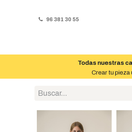
96 381 30 55
Inicio
Servicios
Precios y Talla
Todas nuestras ca
Crear tu pieza