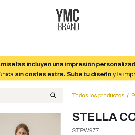
s
Cita
Nuestros trabajos
Sobre Nosotros
misetas incluyen una impresión personaliza
 única
sin costes extra. Sube tu diseño
y la imp
Todos los productos
P
STELLA C
STPW977