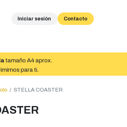
Iniciar sesión
Contacto
Catálogo Prendas
Tienda
Envío Archivos
da
tamaño A4 aprox.
rimimos para ti.
olo
STELLA COASTER
OASTER