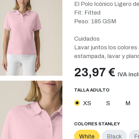
El Polo Icónico Ligero d
Fit: Fitted
Peso: 185 GSM
Cuidados
Lavar juntos los colores 
estampada, lavar y plan
23,97
€
IVA inc
TALLA ADULTO
XS
S
M
COLORES STANLEY
White
Black
F