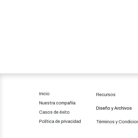
Inicio
Recursos
Nuestra compañía
Diseño y Archivos
​​​​​​C​a​s​os de ​é​xit​o
Política de privacidad
Términos y Condicio
<