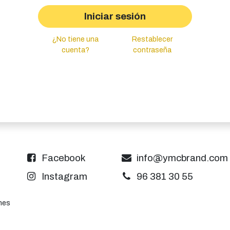
Iniciar sesión
¿No tiene una
Restablecer
cuenta?
contraseña
Facebook
​info@ymcbrand.com​
Instagram
96 381 30 55
nes