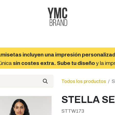
s
Cita
Nuestros trabajos
Sobre Nosotros
misetas incluyen una impresión personaliza
 única
sin costes extra. Sube tu diseño
y la imp
Todos los productos
S
STELLA S
STTW173