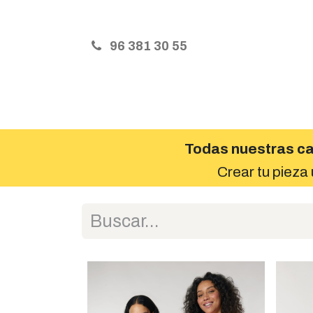
96 381 30 55
Inicio
Servicios
Precios y Talla
Todas nuestras ca
Crear tu pieza