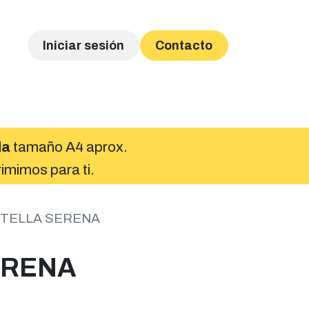
Iniciar sesión
Contacto
Catálogo Prendas
Tienda
Envío Archivos
da
tamaño A4 aprox.
rimimos para ti.
TELLA SERENA
ERENA