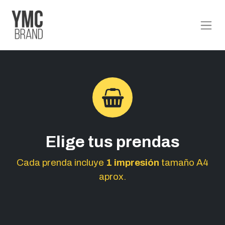
Elige tus prendas
Cada prenda incluye
1 impresión
tamaño A4
aprox.